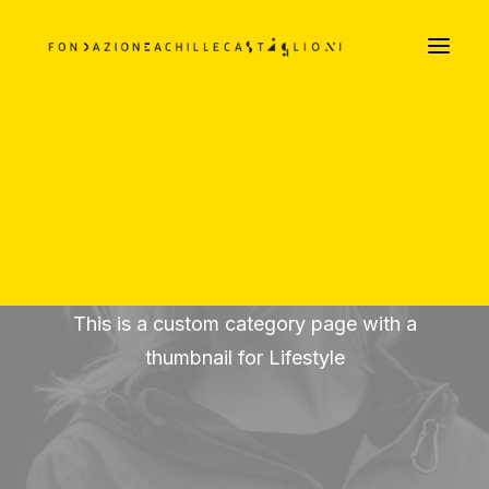
LA FILOSOFIA ARREDATIVA DEI CASTIGLIONI
Parte Prima
Parte Seconda
Parte Terza
DOCUMENTI TESTUALI E VISIVI
PODCAST
Lifestyle
This is a custom category page with a
thumbnail for Lifestyle