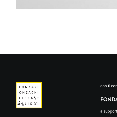
con il con
FONDA
a support